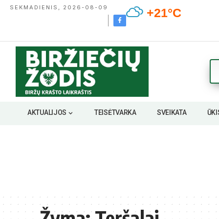
SEKMADIENIS, 2026-08-09
+21°C
AKTUALIJOS
TEISĖTVARKA
SVEIKATA
ŪKI
Žyma:
Teršalai