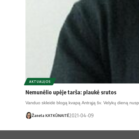
AKTUALIJOS
Nemunėlio upėje tarša: plaukė srutos
Vanduo skleidė blogą kvapą Antrąją šv. Velykų dieną nusp
2021-04-09
Žaneta KATKŪNAITĖ