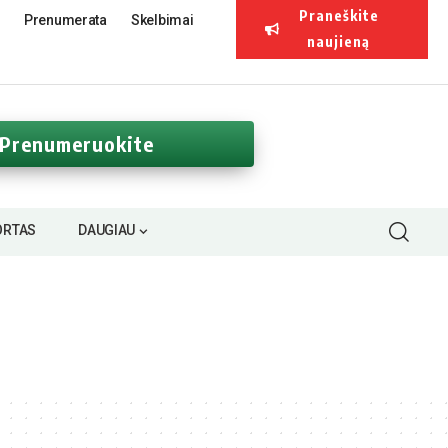
Praneškite
Prenumerata
Skelbimai
naujieną
Prenumeruokite
ORTAS
DAUGIAU