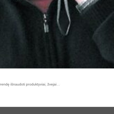
rendę išnaudoti produktyviai, žvejai…