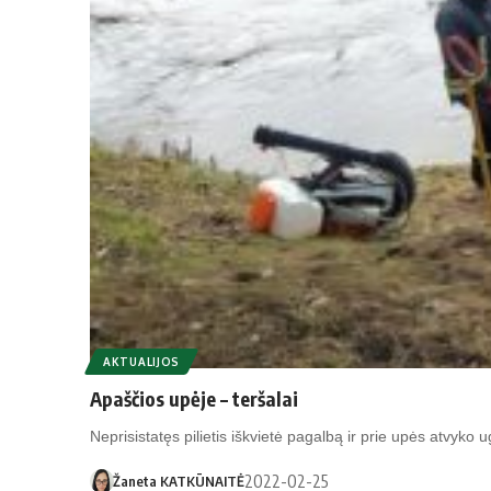
AKTUALIJOS
Apaščios upėje – teršalai
Neprisistatęs pilietis iškvietė pagalbą ir prie upės atvyko
2022-02-25
Žaneta KATKŪNAITĖ