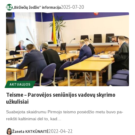
2025-07-20
„Biržiečių žodžio“ informacija
AKTUALIJOS
Teisme – Parovėjos seniūnijos vadovų skyrimo
užkulisiai
Suabejota skaidrumu Pir­mo­jo teis­mo po­sė­džio me­tu bu­vo pa­
reikš­ti kal­ti­ni­mai dėl to, kad…
2022-04-22
Žaneta KATKŪNAITĖ