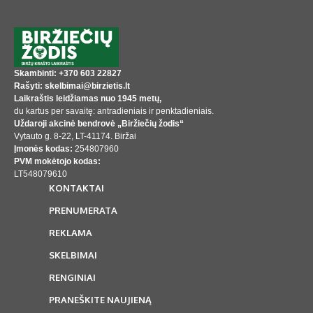
Skambinti: +370 603 22827
Rašyti: skelbimai@birzietis.lt
Laikraštis leidžiamas nuo 1945 metų,
du kartus per savaitę: antradieniais ir penktadieniais.
Uždaroji akcinė bendrovė „Biržiečių žodis“
Vytauto g. 8-22, LT-41174. Biržai
Įmonės kodas:
254807960
PVM mokėtojo kodas:
LT548079610
KONTAKTAI
PRENUMERATA
REKLAMA
SKELBIMAI
RENGINIAI
PRANEŠKITE NAUJIENĄ