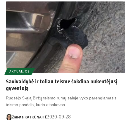
AKTUALIJOS
Savivaldybė ir toliau teisme šokdina nukentėjusį
gyventoją
Rugsėjo 9-ąją Biržų teismo rūmų salėje vyko parengiamasis
teismo posėdis, kurio atsakovas…
2020-09-28
Žaneta KATKŪNAITĖ