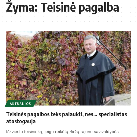
Žyma:
Teisinė pagalba
AKTUALIJOS
Teisinės pagalbos teks palaukti, nes… specialistas
atostogauja
Iškviestų teisininką, jeigu reikėtų Biržų rajono savivaldybės