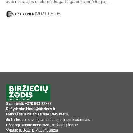
administracijos direktorė Jurga Bagamolovienė teigia,…
2023-08-08
Vaida KERIENĖ
Skambinti: +370 603 22827
Rašyti: skelbimai@birzietis.lt
Laikraštis leidžiamas nuo 1945 metų,
du kartus per savaitę: antradieniais ir penktadieniais.
Uždaroji akcinė bendrovė „Biržiečių žodis“
Vytauto g. 8-22, LT-41174. Biržai