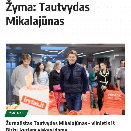
Žyma:
Tautvydas
Mikalajūnas
ŽMONĖS
Žurnalistas Tautvydas Mikalajūnas – vilnietis iš
Biržų, ku­riam vis­kas įdo­mu