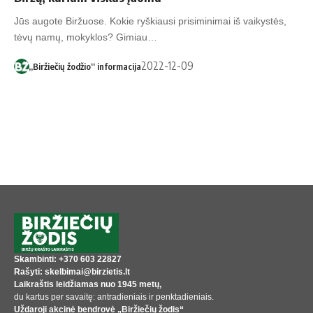
Jūs augote Biržuose. Kokie ryškiausi prisiminimai iš vaikystės,
tėvų namų, mokyklos? Gimiau…
2022-12-09
„Biržiečių žodžio“ informacija
Skambinti: +370 603 22827
Rašyti: skelbimai@birzietis.lt
Laikraštis leidžiamas nuo 1945 metų,
du kartus per savaitę: antradieniais ir penktadieniais.
Uždaroji akcinė bendrovė „Biržiečių žodis“