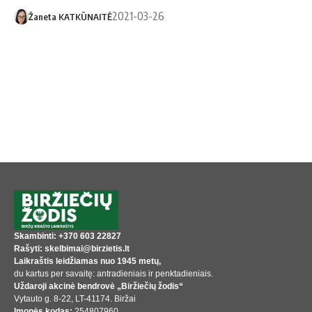
2021-03-26
Žaneta KATKŪNAITĖ
Skambinti: +370 603 22827
Rašyti: skelbimai@birzietis.lt
Laikraštis leidžiamas nuo 1945 metų,
du kartus per savaitę: antradieniais ir penktadieniais.
Uždaroji akcinė bendrovė „Biržiečių žodis“
Vytauto g. 8-22, LT-41174. Biržai
Įmonės kodas:
254807960