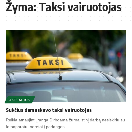
Žyma:
Taksi vairuotojas
AKTUALIJOS
Sukčius demaskavo taksi vairuotojas
Reikia atnaujinti įrangą Dirbdama žurnalistinį darbą nesiskiriu su
fotoaparatu, neretai į padanges…