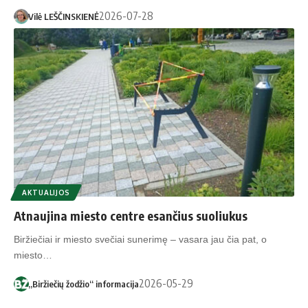
2026-07-28
Vilė LEŠČINSKIENĖ
AKTUALIJOS
Atnaujina miesto centre esančius suoliukus
Biržiečiai ir miesto svečiai sunerimę – vasara jau čia pat, o
miesto…
2026-05-29
„Biržiečių žodžio“ informacija