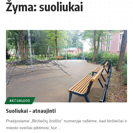
Žyma:
suoliukai
AKTUALIJOS
Suoliukai – atnaujinti
Praėjusiame „Biržiečių žodžio“ numeryje rašėme, kad biržiečiai ir
miesto svečiai piktinosi, kur…