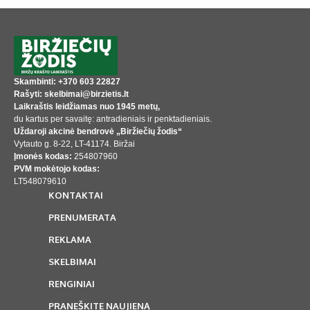
Skambinti: +370 603 22827
Rašyti: skelbimai@birzietis.lt
Laikraštis leidžiamas nuo 1945 metų,
du kartus per savaitę: antradieniais ir penktadieniais.
Uždaroji akcinė bendrovė „Biržiečių žodis“
Vytauto g. 8-22, LT-41174. Biržai
Įmonės kodas:
254807960
PVM mokėtojo kodas:
LT548079610
KONTAKTAI
PRENUMERATA
REKLAMA
SKELBIMAI
RENGINIAI
PRANEŠKITE NAUJIENĄ