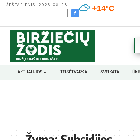
ŠEŠTADIENIS, 2026-08-08
+14°C
AKTUALIJOS
TEISĖTVARKA
SVEIKATA
ŪKI
Žyma:
Subsidijos