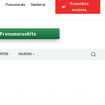
Praneškite
Prenumerata
Skelbimai
naujieną
Prenumeruokite
ORTAS
DAUGIAU