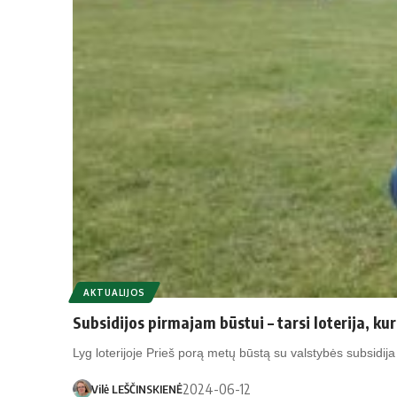
AKTUALIJOS
Subsidijos pirmajam būstui – tarsi loterija, kur
Lyg loterijoje Prieš porą metų būstą su valstybės subsidij
2024-06-12
Vilė LEŠČINSKIENĖ