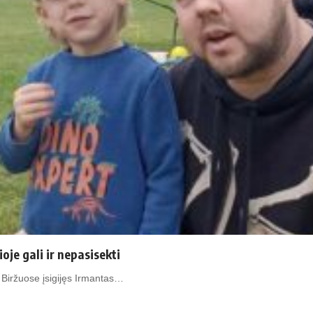
ioje gali ir nepasisekti
a Biržuose įsigijęs Irmantas…