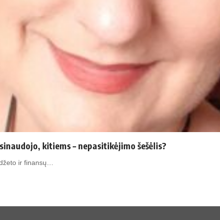
asinaudojo, kitiems – nepasitikėjimo šešėlis?
džeto ir finansų…