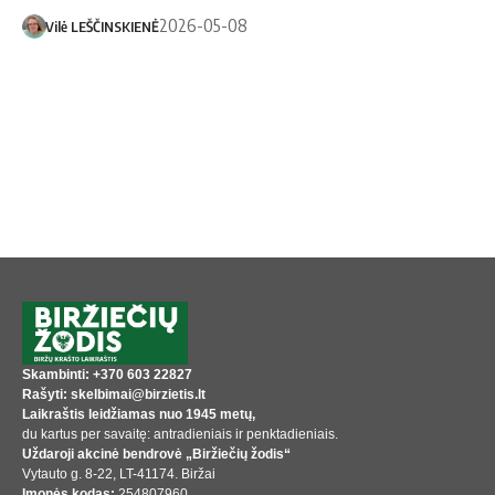
2026-05-08
Vilė LEŠČINSKIENĖ
Skambinti: +370 603 22827
Rašyti: skelbimai@birzietis.lt
Laikraštis leidžiamas nuo 1945 metų,
du kartus per savaitę: antradieniais ir penktadieniais.
Uždaroji akcinė bendrovė „Biržiečių žodis“
Vytauto g. 8-22, LT-41174. Biržai
Įmonės kodas:
254807960