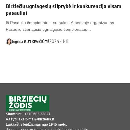
Biržiečių ugniagesių stiprybė ir konkurencija visam
pasauliui
Iš Pasaulio čempionato – su auksu Amerikoje organizuotas
Pasaulio stipriausio ugniagesio čempionatas…
2024-11-11
Ingrida BUTKEVIČIŪTĖ
Skambinti: +370 603 22827
Rašyti: skelbimai@birzietis.lt
Laikraštis leidžiamas nuo 1945 metų,
du kartus per savaitę: antradieniais ir penktadieniais.