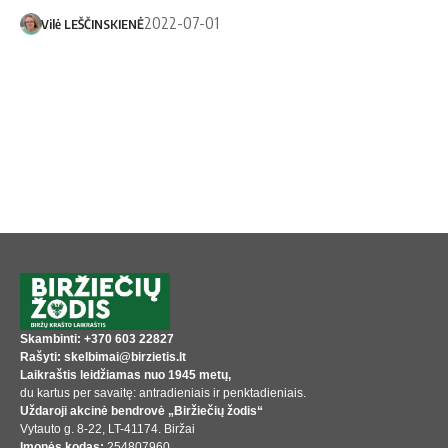
2022-07-01
Vilė LEŠČINSKIENĖ
Skambinti: +370 603 22827
Rašyti: skelbimai@birzietis.lt
Laikraštis leidžiamas nuo 1945 metų,
du kartus per savaitę: antradieniais ir penktadieniais.
Uždaroji akcinė bendrovė „Biržiečių žodis“
Vytauto g. 8-22, LT-41174. Biržai
Įmonės kodas:
254807960