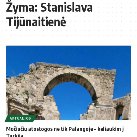
Žyma:
Stanislava
Tijūnaitienė
AKTUALIJOS
Močiučių atostogos ne tik Palangoje – keliaukim į
Turkiją