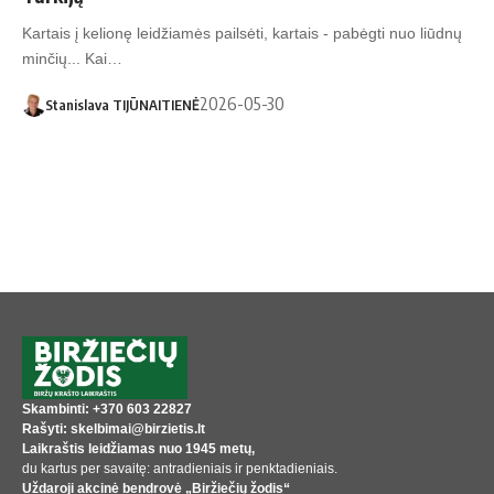
Kartais į kelionę leidžiamės pailsėti, kartais - pabėgti nuo liūdnų
minčių... Kai…
2026-05-30
Stanislava TIJŪNAITIENĖ
Skambinti: +370 603 22827
Rašyti: skelbimai@birzietis.lt
Laikraštis leidžiamas nuo 1945 metų,
du kartus per savaitę: antradieniais ir penktadieniais.
Uždaroji akcinė bendrovė „Biržiečių žodis“