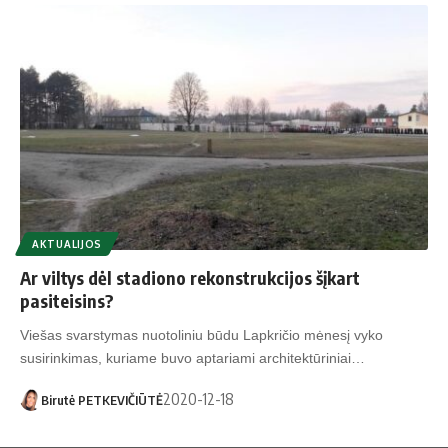
AKTUALIJOS
Ar viltys dėl stadiono rekonstrukcijos šįkart
pasiteisins?
Viešas svarstymas nuotoliniu būdu Lapkričio mėnesį vyko
susirinkimas, kuriame buvo aptariami architektūriniai…
2020-12-18
Birutė PETKEVIČIŪTĖ