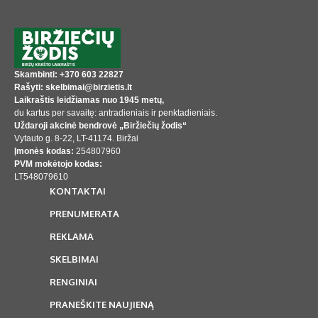
Skambinti: +370 603 22827
Rašyti: skelbimai@birzietis.lt
Laikraštis leidžiamas nuo 1945 metų,
du kartus per savaitę: antradieniais ir penktadieniais.
Uždaroji akcinė bendrovė „Biržiečių žodis“
Vytauto g. 8-22, LT-41174. Biržai
Įmonės kodas:
254807960
PVM mokėtojo kodas:
LT548079610
KONTAKTAI
PRENUMERATA
REKLAMA
SKELBIMAI
RENGINIAI
PRANEŠKITE NAUJIENĄ