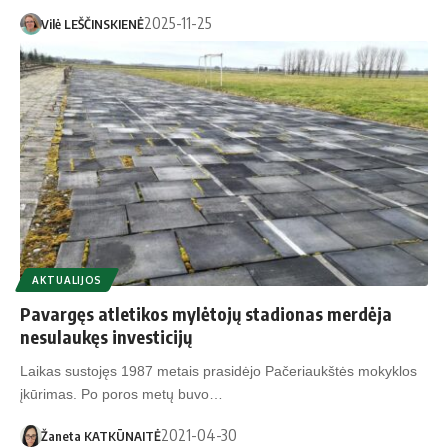
2025-11-25
Vilė LEŠČINSKIENĖ
AKTUALIJOS
Pavargęs atletikos mylėtojų stadionas merdėja
nesulaukęs investicijų
Laikas sustojęs 1987 metais prasidėjo Pačeriaukštės mokyklos
įkūrimas. Po poros metų buvo…
2021-04-30
Žaneta KATKŪNAITĖ