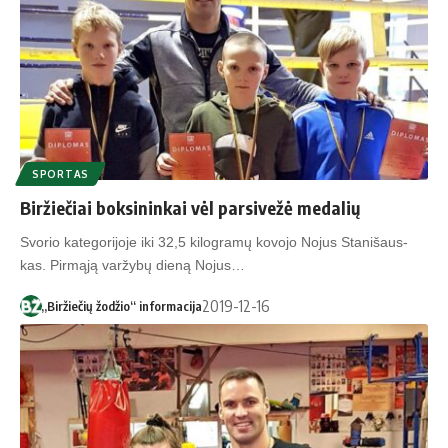
SPORTAS
Biržiečiai boksininkai vėl parsivežė medalių
Svo­rio ka­te­go­ri­jo­je iki 32,5 ki­log­ra­mų ko­vo­jo No­jus Sta­ni­šaus­
kas. Pir­mą­ją var­žy­bų die­ną No­jus…
2019-12-16
„Biržiečių žodžio“ informacija