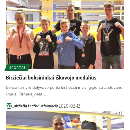
SPORTAS
Biržiečiai boksininkai iškovojo medalius
Bok­so tur­ny­re da­ly­va­vo pen­ki bir­žie­čiai ir vi­si grį­žo su ap­do­va­no­
ji­mais. Pir­mą­ją vie­tą…
2020-02-12
„Biržiečių žodžio“ informacija