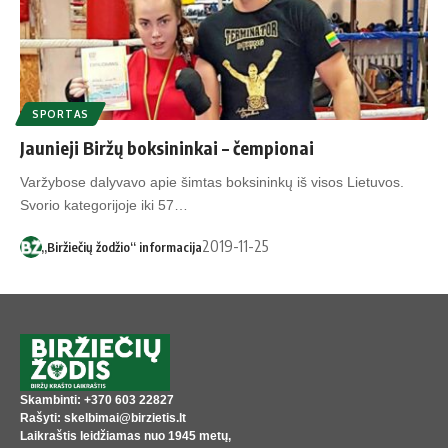
SPORTAS
Jaunieji Biržų boksininkai – čempionai
Var­žy­bo­se da­ly­va­vo apie šim­tas bok­si­nin­kų iš vi­sos Lie­tu­vos.
Svo­rio ka­te­go­ri­jo­je iki 57…
2019-11-25
„Biržiečių žodžio“ informacija
Skambinti: +370 603 22827
Rašyti: skelbimai@birzietis.lt
Laikraštis leidžiamas nuo 1945 metų,