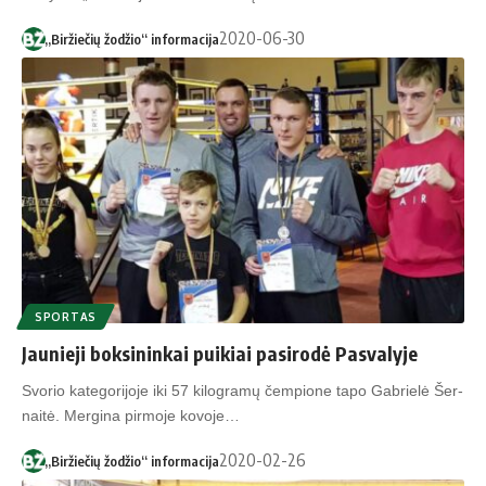
2020-06-30
„Biržiečių žodžio“ informacija
SPORTAS
Jaunieji boksininkai puikiai pasirodė Pasvalyje
Svo­rio ka­te­go­ri­jo­je iki 57 ki­log­ra­mų čem­pio­ne ta­po Gab­rie­lė Šer­
nai­tė. Mer­gi­na pir­mo­je ko­vo­je…
2020-02-26
„Biržiečių žodžio“ informacija