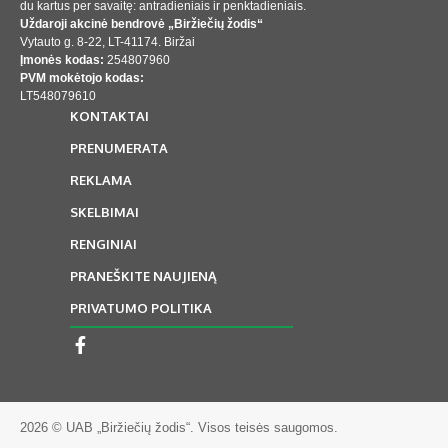
du kartus per savaitę: antradieniais ir penktadieniais.
Uždaroji akcinė bendrovė „Biržiečių žodis“
Vytauto g. 8-22, LT-41174. Biržai
Įmonės kodas:
254807960
PVM mokėtojo kodas:
LT548079610
KONTAKTAI
PRENUMERATA
REKLAMA
SKELBIMAI
RENGINIAI
PRANEŠKITE NAUJIENĄ
PRIVATUMO POLITIKA
2026 © UAB „Biržiečių žodis“. Visos teisės saugomos.