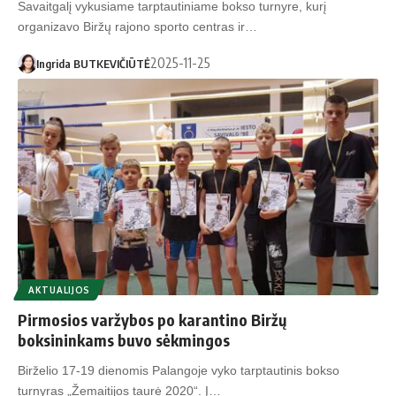
Savaitgalį vykusiame tarptautiniame bokso turnyre, kurį
organizavo Biržų rajono sporto centras ir…
2025-11-25
Ingrida BUTKEVIČIŪTĖ
AKTUALIJOS
Pirmosios varžybos po karantino Biržų
boksininkams buvo sėkmingos
Birželio 17-19 dienomis Palangoje vyko tarptautinis bokso
turnyras „Žemaitijos taurė 2020“. Į…