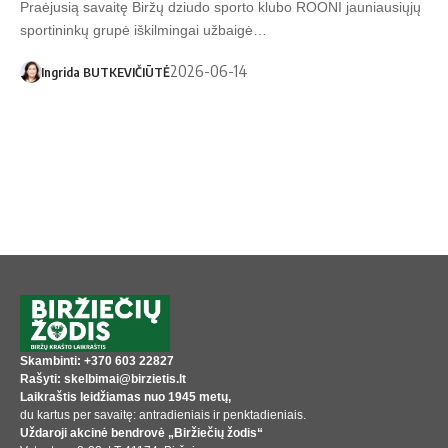
Praėjusią savaitę Biržų dziudo sporto klubo ROONI jauniausiųjų
sportininkų grupė iškilmingai užbaigė…
2026-06-14
Ingrida BUTKEVIČIŪTĖ
Skambinti: +370 603 22827
Rašyti: skelbimai@birzietis.lt
Laikraštis leidžiamas nuo 1945 metų,
du kartus per savaitę: antradieniais ir penktadieniais.
Uždaroji akcinė bendrovė „Biržiečių žodis“