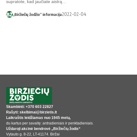
supratote, kad jaučiate aistrą…
2022-02-04
„Biržiečių žodžio“ informacija
Skambinti: +370 603 22827
Rašyti: skelbimai@birzietis.lt
Laikraštis leidžiamas nuo 1945 metų,
du kartus per savaitę: antradieniais ir penktadieniais.
Uždaroji akcinė bendrovė „Biržiečių žodis“
Vytauto g. 8-22, LT-41174. Biržai