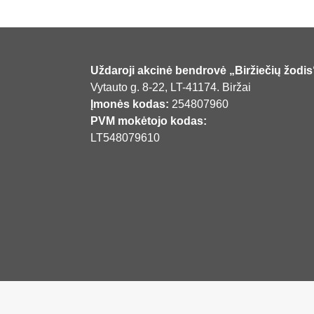
Uždaroji akcinė bendrovė „Biržiečių žodis
Vytauto g. 8-22, LT-41174. Biržai
Įmonės kodas:
254807960
PVM mokėtojo kodas:
LT548079610