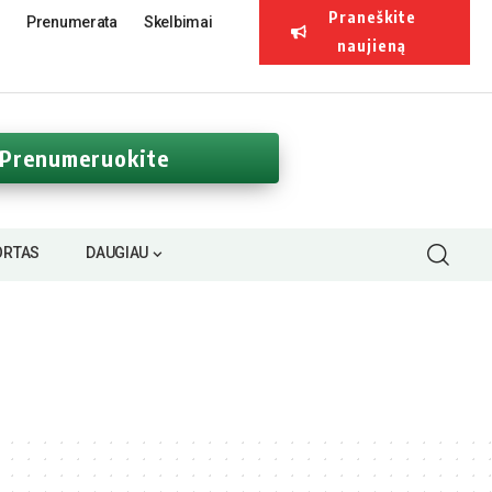
Praneškite
Prenumerata
Skelbimai
naujieną
Prenumeruokite
ORTAS
DAUGIAU