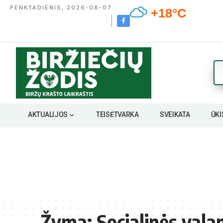
PENKTADIENIS, 2026-08-07
+18°C
AKTUALIJOS
TEISĖTVARKA
SVEIKATA
ŪKI
Žyma:
Socialinės vala