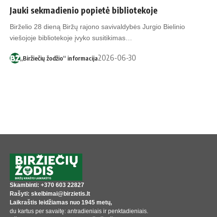
Jauki sekmadienio popietė bibliotekoje
Birželio 28 dieną Biržų rajono savivaldybės Jurgio Bielinio
viešojoje bibliotekoje įvyko susitikimas…
2026-06-30
„Biržiečių žodžio“ informacija
Skambinti: +370 603 22827
Rašyti: skelbimai@birzietis.lt
Laikraštis leidžiamas nuo 1945 metų,
du kartus per savaitę: antradieniais ir penktadieniais.