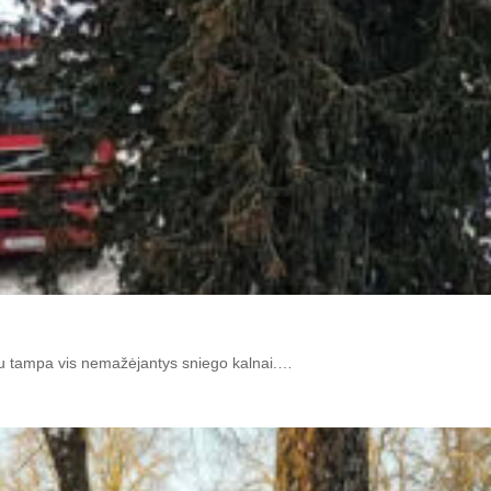
mu tampa vis nemažėjantys sniego kalnai.…