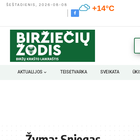
ŠEŠTADIENIS, 2026-08-08
+14°C
AKTUALIJOS
TEISĖTVARKA
SVEIKATA
ŪKI
Žyma:
Sniegas