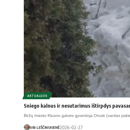
AKTUALIJOS
Sniego kalnus ir nesutarimus ištirpdys pavasa
Biržų mies­to Kluo­no gat­vės gy­ven­to­ja Onu­tė (var­das pa­ke
2026-02-27
Vilė LEŠČINSKIENĖ