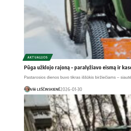
AKTUALIJOS
Pūga užklojo rajoną – paralyžiavo eismą ir ka
Pastarosios dienos buvo tikras iššūkis biržiečiams – siau
2026-01-30
Vilė LEŠČINSKIENĖ