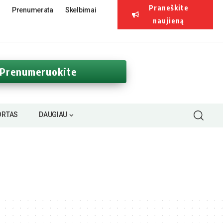
Praneškite
Prenumerata
Skelbimai
naujieną
Prenumeruokite
ORTAS
DAUGIAU