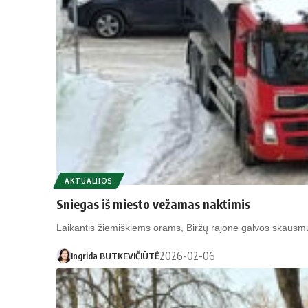
AKTUALIJOS
Sniegas iš miesto vežamas naktimis
Laikantis žiemiškiems orams, Biržų rajone galvos skaus
2026-02-06
Ingrida BUTKEVIČIŪTĖ