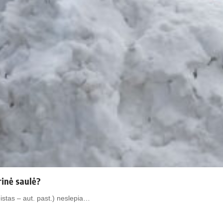
rinė saulė?
is­tas – aut. pa­st.) ne­sle­pia…