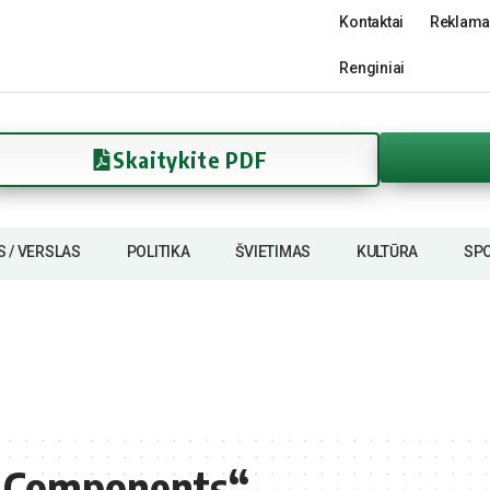
Kontaktai
Reklama
Renginiai
Skaitykite PDF
S / VERSLAS
POLITIKA
ŠVIETIMAS
KULTŪRA
SP
l Components“