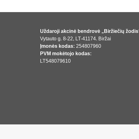
Uždaroji akcinė bendrovė „Biržiečių žodis
Vytauto g. 8-22, LT-41174. Biržai
Įmonės kodas:
254807960
PVM mokėtojo kodas:
LT548079610