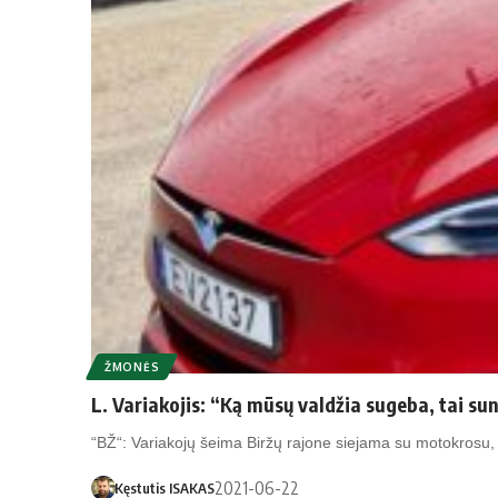
ŽMONĖS
L. Variakojis: “Ką mūsų valdžia sugeba, tai sun
“BŽ“: Variakojų šeima Biržų rajone siejama su motokrosu
2021-06-22
Kęstutis ISAKAS