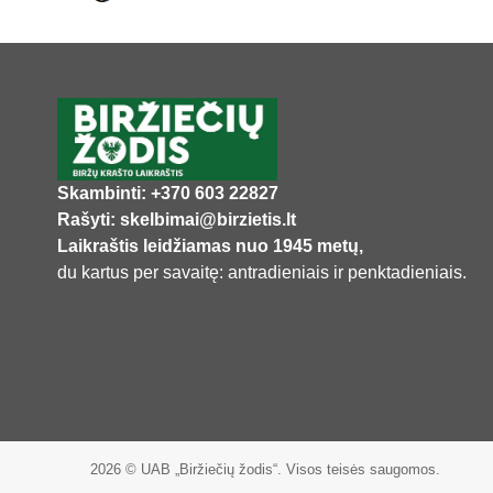
Skambinti: +370 603 22827
Rašyti: skelbimai@birzietis.lt
Laikraštis leidžiamas nuo 1945 metų,
du kartus per savaitę: antradieniais ir penktadieniais.
2026 © UAB „Biržiečių žodis“. Visos teisės saugomos.