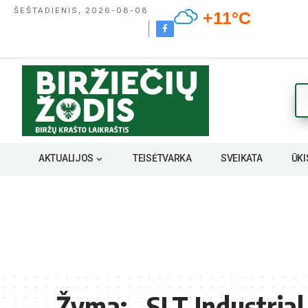
ŠEŠTADIENIS, 2026-08-08
+11°C
AKTUALIJOS
TEISĖTVARKA
SVEIKATA
ŪKI
Žyma:
„SLT Industria