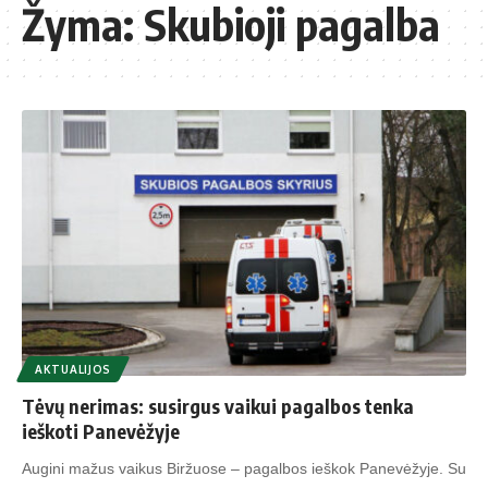
Žyma:
Skubioji pagalba
AKTUALIJOS
Tėvų nerimas: susirgus vaikui pagalbos tenka
ieškoti Panevėžyje
Augini mažus vaikus Biržuose – pagalbos ieškok Panevėžyje. Su