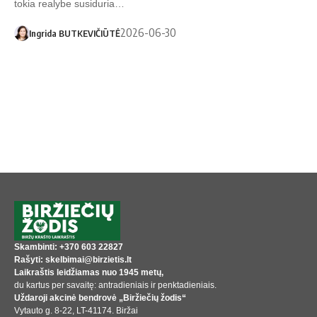
tokia realybe susiduria…
2026-06-30
Ingrida BUTKEVIČIŪTĖ
Skambinti: +370 603 22827
Rašyti: skelbimai@birzietis.lt
Laikraštis leidžiamas nuo 1945 metų,
du kartus per savaitę: antradieniais ir penktadieniais.
Uždaroji akcinė bendrovė „Biržiečių žodis“
Vytauto g. 8-22, LT-41174. Biržai