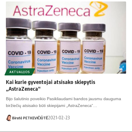
AKTUALIJOS
Kai kurie gyventojai atsisako skiepytis
„AstraZeneca“
Bijo šalutinio poveikio Pasikliaudami bandos jausmu dauguma
biržiečių atsisako būti skiepijami „AstraZeneca“…
2021-02-23
Birutė PETKEVIČIŪTĖ