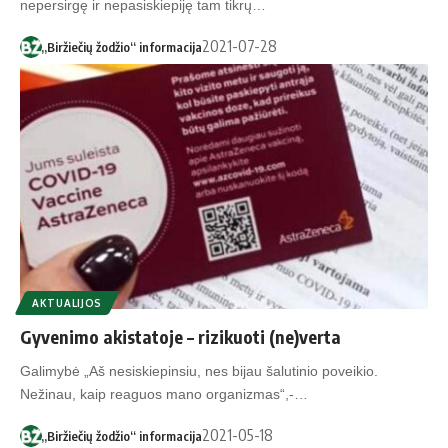
nepersirgę ir nepasiskiepiję tam tikrų…
2021-07-28
„Biržiečių žodžio“ informacija
AKTUALIJOS
Gyvenimo akistatoje – rizikuoti (ne)verta
Galimybė „Aš nesiskiepinsiu, nes bijau šalutinio poveikio.
Nežinau, kaip reaguos mano organizmas“,-…
2021-05-18
„Biržiečių žodžio“ informacija