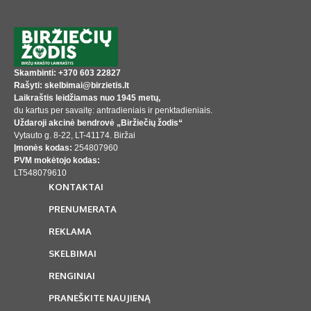
Skambinti: +370 603 22827
Rašyti: skelbimai@birzietis.lt
Laikraštis leidžiamas nuo 1945 metų,
du kartus per savaitę: antradieniais ir penktadieniais.
Uždaroji akcinė bendrovė „Biržiečių žodis“
Vytauto g. 8-22, LT-41174. Biržai
Įmonės kodas:
254807960
PVM mokėtojo kodas:
LT548079610
KONTAKTAI
PRENUMERATA
REKLAMA
SKELBIMAI
RENGINIAI
PRANEŠKITE NAUJIENĄ