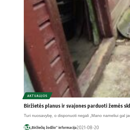
AKTUALIJOS
Biržietės planus ir svajones parduoti žemės sk
Turi nuosavybę, o disponuoti negali „Mano nameliui gal 
2021-08-20
„Biržiečių žodžio“ informacija