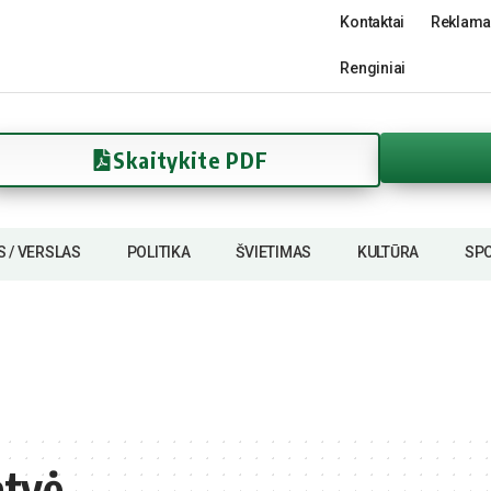
Kontaktai
Reklama
Renginiai
Skaitykite PDF
S / VERSLAS
POLITIKA
ŠVIETIMAS
KULTŪRA
SP
atvė