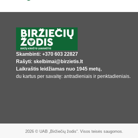
Skambinti: +370 603 22827
Rašyti: skelbimai@birzietis.lt
Laikraštis leidžiamas nuo 1945 metų,
du kartus per savaitę: antradieniais ir penktadieniais.
2026 © UAB „Biržiečių žodis“. Visos teisės saugomos.