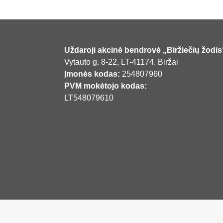
Uždaroji akcinė bendrovė „Biržiečių žodis
Vytauto g. 8-22, LT-41174. Biržai
Įmonės kodas:
254807960
PVM mokėtojo kodas:
LT548079610