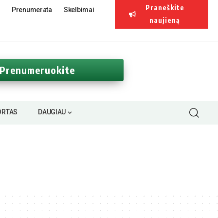
Praneškite
Prenumerata
Skelbimai
naujieną
Prenumeruokite
ORTAS
DAUGIAU