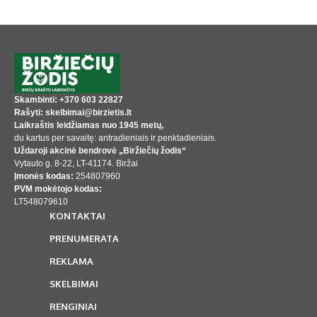
Skambinti: +370 603 22827
Rašyti: skelbimai@birzietis.lt
Laikraštis leidžiamas nuo 1945 metų,
du kartus per savaitę: antradieniais ir penktadieniais.
Uždaroji akcinė bendrovė „Biržiečių žodis“
Vytauto g. 8-22, LT-41174. Biržai
Įmonės kodas:
254807960
PVM mokėtojo kodas:
LT548079610
KONTAKTAI
PRENUMERATA
REKLAMA
SKELBIMAI
RENGINIAI