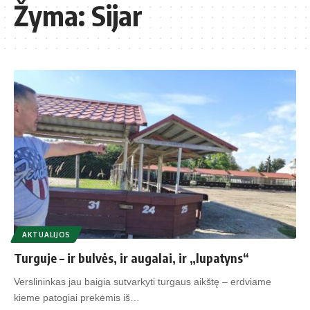
Žyma:
Sijar
AKTUALIJOS
Turguje – ir bulvės, ir augalai, ir „lupatyns“
Verslininkas jau baigia sutvarkyti turgaus aikštę – erdviame
kieme patogiai prekėmis iš…