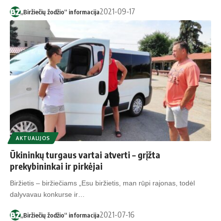
2021-09-17
„Biržiečių žodžio“ informacija
AKTUALIJOS
Ūkininkų turgaus vartai atverti – grįžta
prekybininkai ir pirkėjai
Biržietis – biržiečiams „Esu biržietis, man rūpi rajonas, todėl
dalyvavau konkurse ir…
2021-07-16
„Biržiečių žodžio“ informacija