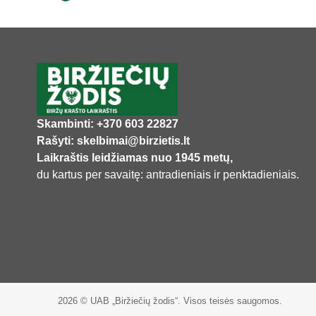
Skambinti: +370 603 22827
Rašyti: skelbimai@birzietis.lt
Laikraštis leidžiamas nuo 1945 metų,
du kartus per savaitę: antradieniais ir penktadieniais.
2026 © UAB „Biržiečių žodis“. Visos teisės saugomos.