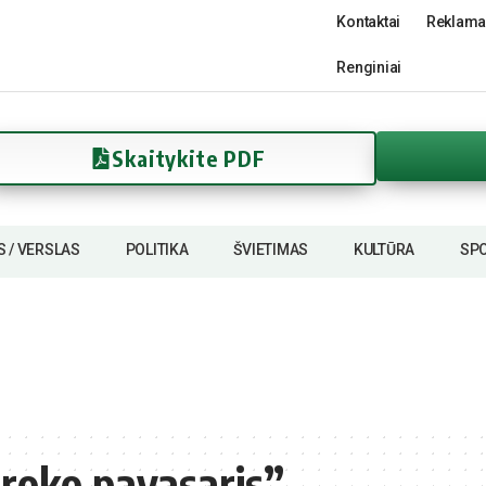
Kontaktai
Reklama
Renginiai
Skaitykite PDF
S / VERSLAS
POLITIKA
ŠVIETIMAS
KULTŪRA
SP
aroko pavasaris”