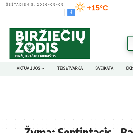
ŠEŠTADIENIS, 2026-08-08
+15°C
AKTUALIJOS
TEISĖTVARKA
SVEIKATA
ŪKI
Žyma:
Septintasis „B