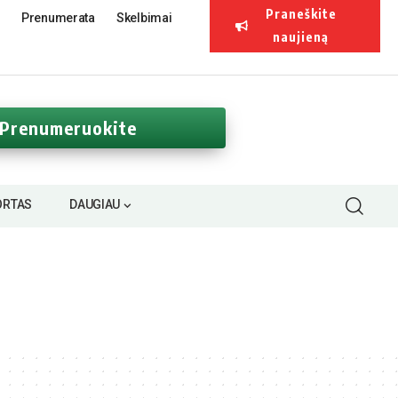
Praneškite
Prenumerata
Skelbimai
naujieną
Prenumeruokite
ORTAS
DAUGIAU