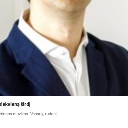
iekvieną širdį
irtingos muzikos. Vasarą, rudenį,…