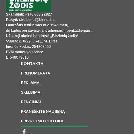
Skambinti: +370 603 22827
Rašyti: skelbimai@birzietis.lt
Laikraštis leidžiamas nuo 1945 metų,
du kartus per savaitę: antradieniais ir penktadieniais.
Uždaroji akcinė bendrovė „Biržiečių žodis“
Vytauto g. 8-22, LT-41174. Biržai
Įmonės kodas:
254807960
PVM mokėtojo kodas:
LT548079610
KONTAKTAI
PRENUMERATA
REKLAMA
SKELBIMAI
RENGINIAI
PRANEŠKITE NAUJIENĄ
PRIVATUMO POLITIKA