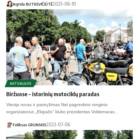
2025-06-10
Ingrida BUTKEVIČIŪTĖ
AKTUALIJOS
Biržuose – istorinių motociklų paradas
Vienija noras ir pasiryžimas Net pagrindinis renginio
organizatorius „Ekipažo“ klubo prezidentas Voldemaras…
2023-07-06
Feliksas GRUNSKIS