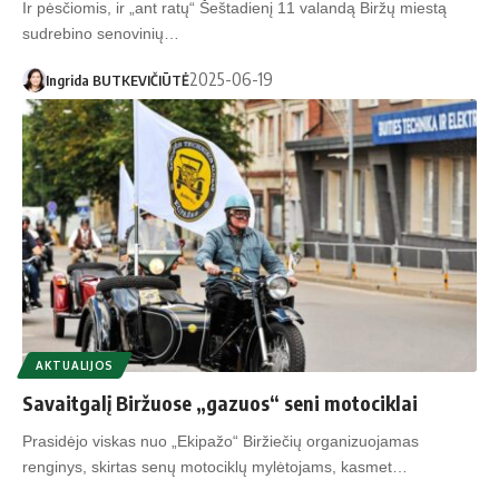
Ir pėsčiomis, ir „ant ratų“ Šeštadienį 11 valandą Biržų miestą
sudrebino senovinių…
2025-06-19
Ingrida BUTKEVIČIŪTĖ
AKTUALIJOS
Savaitgalį Biržuose „gazuos“ seni motociklai
Prasidėjo viskas nuo „Ekipažo“ Biržiečių organizuojamas
renginys, skirtas senų motociklų mylėtojams, kasmet…