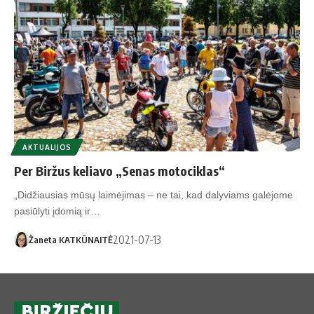
AKTUALIJOS
Per Biržus keliavo „Senas motociklas“
„Didžiausias mūsų laimėjimas – ne tai, kad dalyviams galėjome
pasiūlyti įdomią ir…
2021-07-13
Žaneta KATKŪNAITĖ