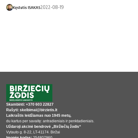
2022-08-19
Kęstutis ISAKAS
Skambinti: +370 603 22827
Rašyti: skelbimai@birzietis.lt
Laikraštis leidžiamas nuo 1945 metų,
du kartus per savaitę: antradieniais ir penktadieniais.
Uždaroji akcinė bendrovė „Biržiečių žodis“
Vytauto g. 8-22, LT-41174. Biržai
Įmonės kodas:
254807960