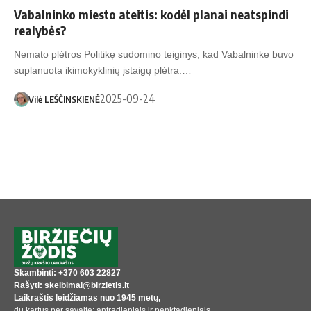
Vabalninko miesto ateitis: kodėl planai neatspindi
realybės?
Nemato plėtros Politikę sudomino teiginys, kad Vabalninke buvo
suplanuota ikimokyklinių įstaigų plėtra.…
2025-09-24
Vilė LEŠČINSKIENĖ
Skambinti: +370 603 22827
Rašyti: skelbimai@birzietis.lt
Laikraštis leidžiamas nuo 1945 metų,
du kartus per savaitę: antradieniais ir penktadieniais.