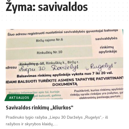
Žyma:
savivaldos
AKTUALIJOS
Savivaldos rinkimų „kliurkos“
Pradinuko lygio rašyba „Liepu 30 Darželys „Rugelys“,- iš
rašybos ir skyrybos klaidų,…