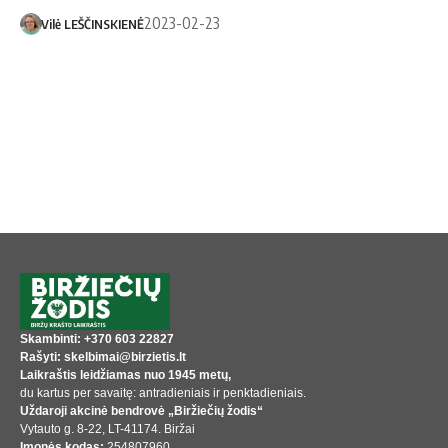
2023-02-23
Vilė LEŠČINSKIENĖ
Skambinti: +370 603 22827
Rašyti: skelbimai@birzietis.lt
Laikraštis leidžiamas nuo 1945 metų,
du kartus per savaitę: antradieniais ir penktadieniais.
Uždaroji akcinė bendrovė „Biržiečių žodis“
Vytauto g. 8-22, LT-41174. Biržai
Įmonės kodas:
254807960