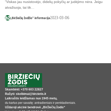
“Viskas jau nusistovėjo, didelių pokyčių ar judėjimo nėra. Jeigu
atvažiuoja, tai tik…
2023-03-06
„Biržiečių žodžio“ informacija
Skambinti: +370 603 22827
Rašyti: skelbimai@birzietis.lt
Laikraštis leidžiamas nuo 1945 metų,
du kartus per savaitę: antradieniais ir penktadieniais.
Uždaroji akcinė bendrovė „Biržiečių žodis“