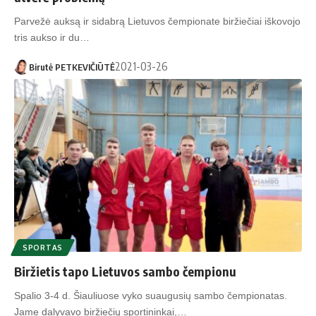
Parvežė auksą ir sidabrą Lietuvos čempionate biržiečiai iškovojo
tris aukso ir du…
2021-03-26
Birutė PETKEVIČIŪTĖ
SPORTAS
Biržietis tapo Lietuvos sambo čempionu
Spalio 3-4 d. Šiauliuose vyko suaugusių sambo čempionatas.
Jame dalyvavo biržiečių sportininkai,…