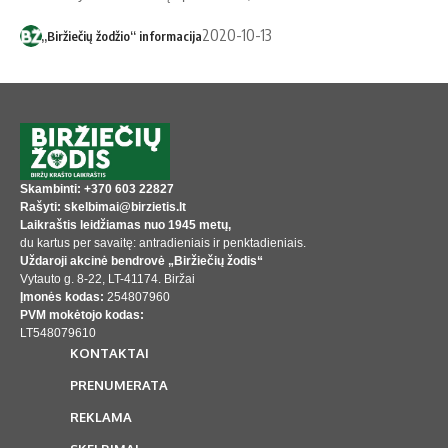
2020-10-13
„Biržiečių žodžio“ informacija
Skambinti: +370 603 22827
Rašyti: skelbimai@birzietis.lt
Laikraštis leidžiamas nuo 1945 metų,
du kartus per savaitę: antradieniais ir penktadieniais.
Uždaroji akcinė bendrovė „Biržiečių žodis“
Vytauto g. 8-22, LT-41174. Biržai
Įmonės kodas:
254807960
PVM mokėtojo kodas:
LT548079610
KONTAKTAI
PRENUMERATA
REKLAMA