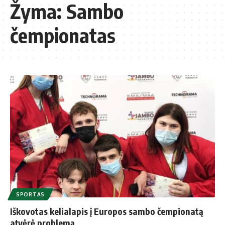
Žyma:
Sambo
čempionatas
SPORTAS
Iškovotas kelialapis į Europos sambo čempionatą
atvėrė problemą