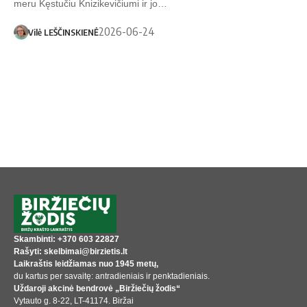
meru Kęstučiu Knizikevičiumi ir jo…
2026-06-24
Vilė LEŠČINSKIENĖ
Skambinti: +370 603 22827
Rašyti: skelbimai@birzietis.lt
Laikraštis leidžiamas nuo 1945 metų,
du kartus per savaitę: antradieniais ir penktadieniais.
Uždaroji akcinė bendrovė „Biržiečių žodis“
Vytauto g. 8-22, LT-41174. Biržai