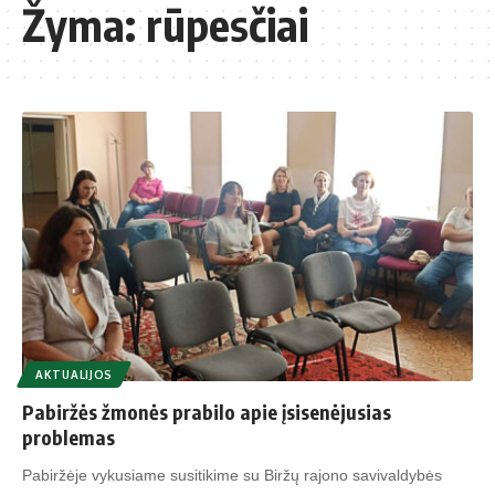
Žyma:
rūpesčiai
AKTUALIJOS
Pabiržės žmonės prabilo apie įsisenėjusias
problemas
Pabiržėje vykusiame susitikime su Biržų rajono savivaldybės