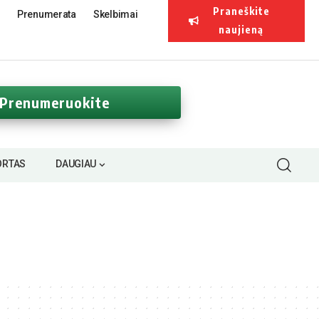
Praneškite
Prenumerata
Skelbimai
naujieną
Prenumeruokite
ORTAS
DAUGIAU