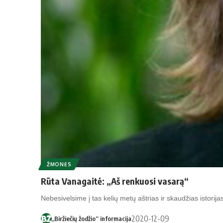
ŽMONĖS
Rūta Vanagaitė: „Aš renkuosi vasarą“
Nebesivelsime į tas kelių metų aštrias ir skaudžias istorija
2020-12-09
„Biržiečių žodžio“ informacija