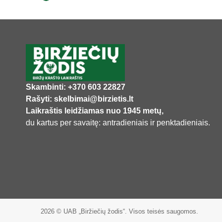
Skambinti: +370 603 22827
Rašyti: skelbimai@birzietis.lt
Laikraštis leidžiamas nuo 1945 metų,
du kartus per savaitę: antradieniais ir penktadieniais.
2026 © UAB „Biržiečių žodis“. Visos teisės saugomos.