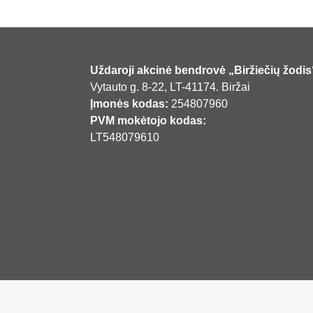
Uždaroji akcinė bendrovė „Biržiečių žodis
Vytauto g. 8-22, LT-41174. Biržai
Įmonės kodas:
254807960
PVM mokėtojo kodas:
LT548079610