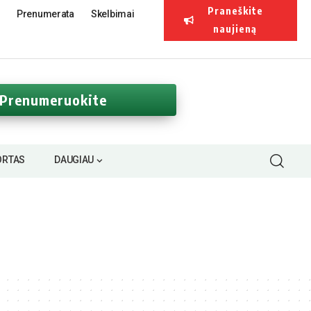
Praneškite
Prenumerata
Skelbimai
naujieną
Prenumeruokite
ORTAS
DAUGIAU