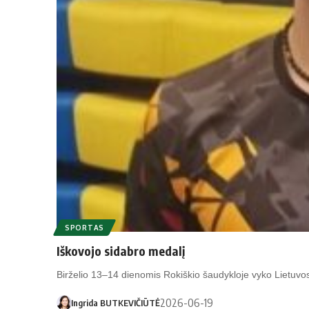
SPORTAS
Iškovojo sidabro medalį
Birželio 13–14 dienomis Rokiškio šaudykloje vyko Lietu
2026-06-19
Ingrida BUTKEVIČIŪTĖ