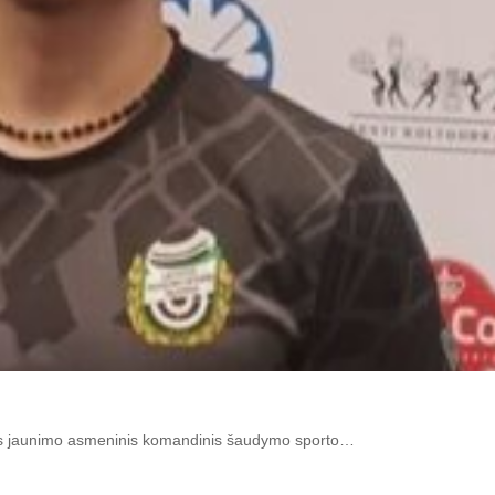
vos jaunimo asmeninis komandinis šaudymo sporto…