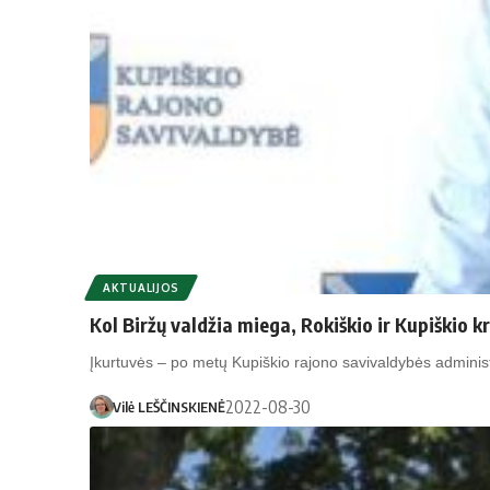
AKTUALIJOS
Kol Biržų valdžia miega, Rokiškio ir Kupiškio 
Įkurtuvės – po metų Kupiškio rajono savivaldybės administr
2022-08-30
Vilė LEŠČINSKIENĖ