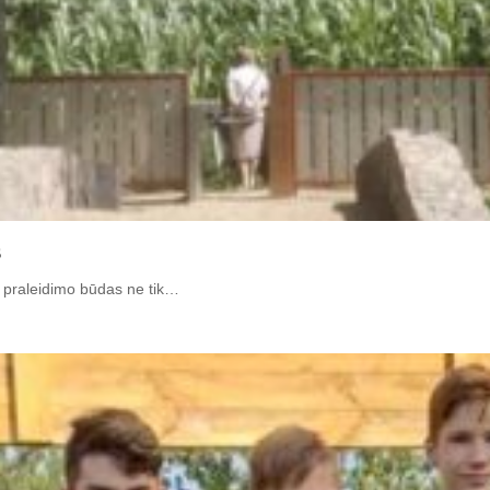
s
io praleidimo būdas ne tik…