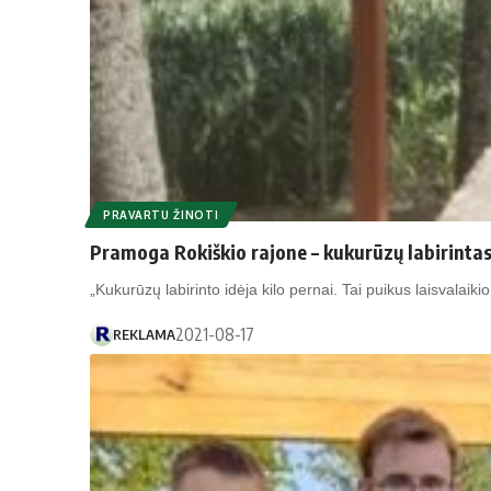
PRAVARTU ŽINOTI
Pramoga Rokiškio rajone – kukurūzų labirinta
„Kukurūzų labirinto idėja kilo pernai. Tai puikus laisvalaik
2021-08-17
REKLAMA