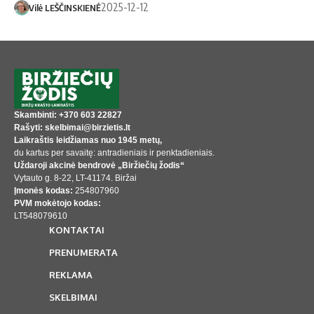
2025-12-12
Vilė LEŠČINSKIENĖ
Skambinti: +370 603 22827
Rašyti: skelbimai@birzietis.lt
Laikraštis leidžiamas nuo 1945 metų,
du kartus per savaitę: antradieniais ir penktadieniais.
Uždaroji akcinė bendrovė „Biržiečių žodis“
Vytauto g. 8-22, LT-41174. Biržai
Įmonės kodas:
254807960
PVM mokėtojo kodas:
LT548079610
KONTAKTAI
PRENUMERATA
REKLAMA
SKELBIMAI