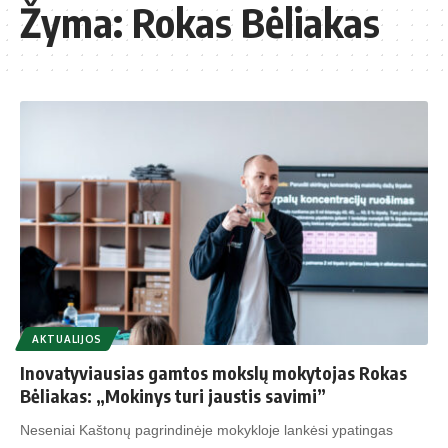
Žyma:
Rokas Bėliakas
AKTUALIJOS
Inovatyviausias gamtos mokslų mokytojas Rokas
Bėliakas: „Mokinys turi jaustis savimi”
Neseniai Kaštonų pagrindinėje mokykloje lankėsi ypatingas