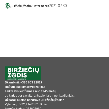
2021-07-30
„Biržiečių žodžio“ informacija
Skambinti: +370 603 22827
Rašyti: skelbimai@birzietis.lt
Laikraštis leidžiamas nuo 1945 metų,
du kartus per savaitę: antradieniais ir penktadieniais.
Uždaroji akcinė bendrovė „Biržiečių žodis“
Vytauto g. 8-22, LT-41174. Biržai
Įmonės kodas:
254807960