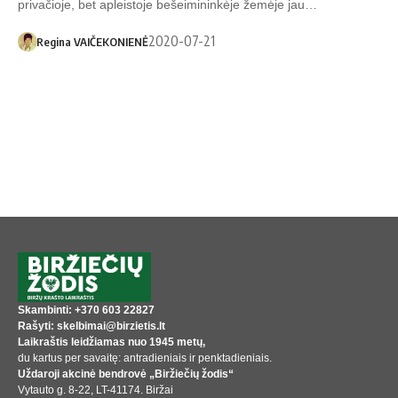
privačioje, bet apleistoje bešeimininkėje žemėje jau…
2020-07-21
Regina VAIČEKONIENĖ
Skambinti: +370 603 22827
Rašyti: skelbimai@birzietis.lt
Laikraštis leidžiamas nuo 1945 metų,
du kartus per savaitę: antradieniais ir penktadieniais.
Uždaroji akcinė bendrovė „Biržiečių žodis“
Vytauto g. 8-22, LT-41174. Biržai