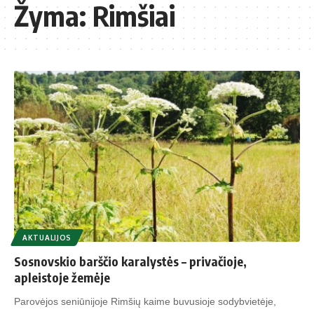
Žyma:
Rimšiai
AKTUALIJOS
Sosnovskio barščio karalystės – privačioje,
apleistoje žemėje
Parovėjos seniūnijoje Rimšių kaime buvusioje sodybvietėje,