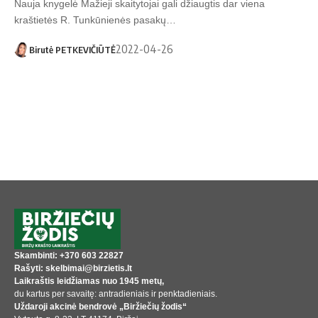
Nauja knygelė Mažieji skaitytojai gali džiaugtis dar viena
kraštietės R. Tunkūnienės pasakų…
2022-04-26
Birutė PETKEVIČIŪTĖ
Skambinti: +370 603 22827
Rašyti: skelbimai@birzietis.lt
Laikraštis leidžiamas nuo 1945 metų,
du kartus per savaitę: antradieniais ir penktadieniais.
Uždaroji akcinė bendrovė „Biržiečių žodis“