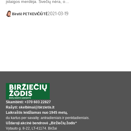
įstaigos merdėja. Svečių nėra, o…
2021-03-19
Birutė PETKEVIČIŪTĖ
Skambinti: +370 603 22827
Rašyti: skelbimai@birzietis.lt
Laikraštis leidžiamas nuo 1945 metų,
du kartus per savaitę: antradieniais ir penktadieniais.
Uždaroji akcinė bendrovė „Biržiečių žodis“
Vytauto g. 8-22, LT-41174. Biržai