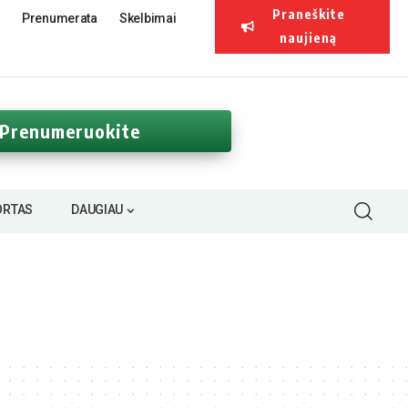
Praneškite
Prenumerata
Skelbimai
naujieną
Prenumeruokite
ORTAS
DAUGIAU