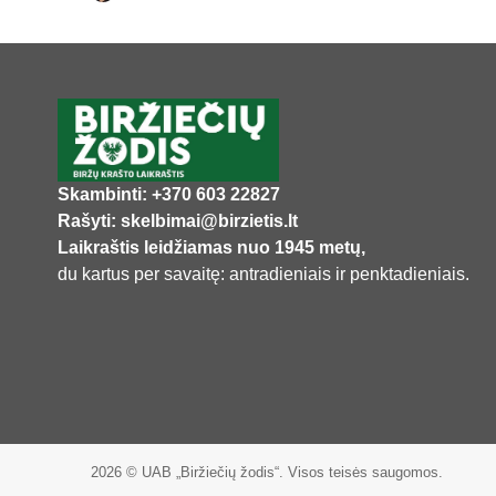
Skambinti: +370 603 22827
Rašyti: skelbimai@birzietis.lt
Laikraštis leidžiamas nuo 1945 metų,
du kartus per savaitę: antradieniais ir penktadieniais.
2026 © UAB „Biržiečių žodis“. Visos teisės saugomos.