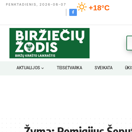
PENKTADIENIS, 2026-08-07
+18°C
AKTUALIJOS
TEISĖTVARKA
SVEIKATA
ŪKI
Žyma:
Remigijus Šepu