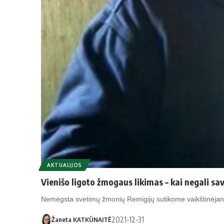
AKTUALIJOS
Vienišo ligoto žmogaus likimas – kai negali sa
Nemėgsta svetimų žmonių Remigijų sutikome vaikštinėjant
2021-12-31
Žaneta KATKŪNAITĖ