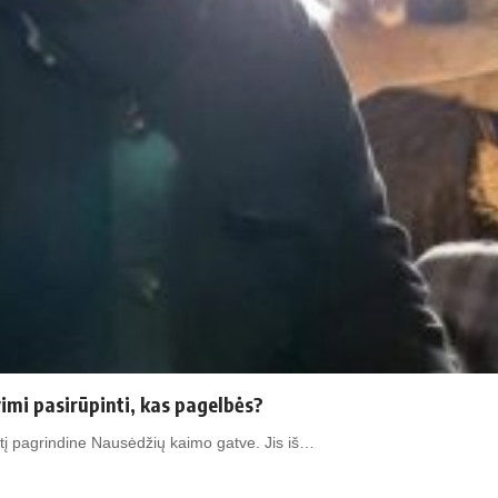
vimi pasirūpinti, kas pagelbės?
į pagrindine Nausėdžių kaimo gatve. Jis iš…