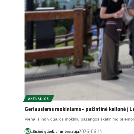
AKTUALIJOS
Geriausiems mokiniams – pažintinė kelionė į L
Viena iš individualios mokinių pažangos skatinimo priemo
2026-06-14
„Biržiečių žodžio“ informacija