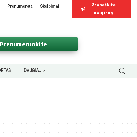
Praneškite
Prenumerata
Skelbimai
naujieną
Prenumeruokite
ORTAS
DAUGIAU