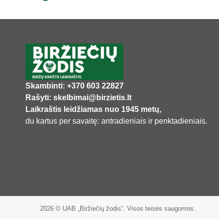
Skambinti: +370 603 22827
Rašyti: skelbimai@birzietis.lt
Laikraštis leidžiamas nuo 1945 metų,
du kartus per savaitę: antradieniais ir penktadieniais.
2026 © UAB „Biržiečių žodis“. Visos teisės saugomos.