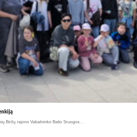
enkiją
nių Biržų rajono Vabalninko Balio Sruogos…