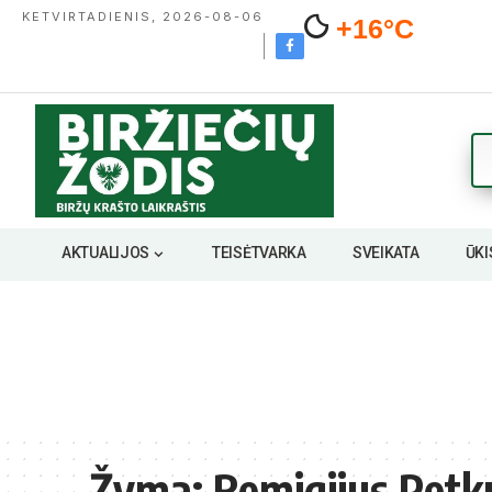
KETVIRTADIENIS, 2026-08-06
+16°C
AKTUALIJOS
TEISĖTVARKA
SVEIKATA
ŪKI
Žyma:
Remigijus Petk