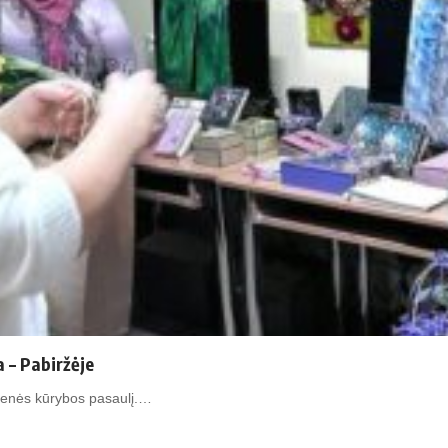
 – Pabiržėje
ūnienės kūrybos pasaulį.…