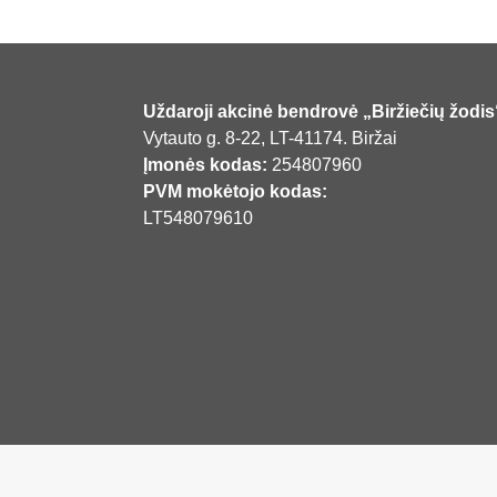
Uždaroji akcinė bendrovė „Biržiečių žodis
Vytauto g. 8-22, LT-41174. Biržai
Įmonės kodas:
254807960
PVM mokėtojo kodas:
LT548079610