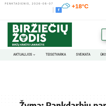
PENKTADIENIS, 2026-08-07
+18°C
AKTUALIJOS
TEISĖTVARKA
SVEIKATA
ŪKI
Žyma:
Rankdarbių pa