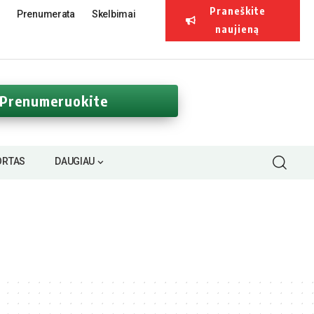
Praneškite
Prenumerata
Skelbimai
naujieną
Prenumeruokite
ORTAS
DAUGIAU