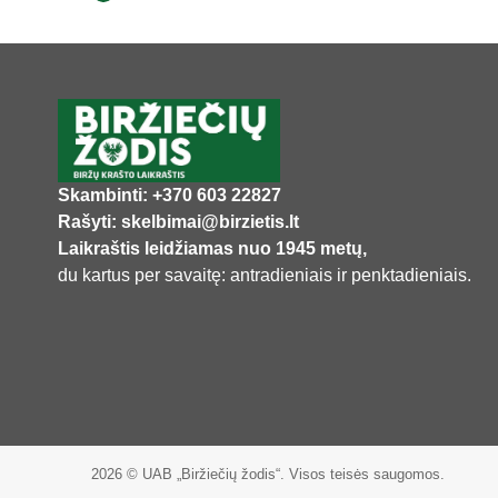
Skambinti: +370 603 22827
Rašyti: skelbimai@birzietis.lt
Laikraštis leidžiamas nuo 1945 metų,
du kartus per savaitę: antradieniais ir penktadieniais.
2026 © UAB „Biržiečių žodis“. Visos teisės saugomos.