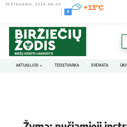
ŠEŠTADIENIS, 2026-08-08
+13°C
AKTUALIJOS
TEISĖTVARKA
SVEIKATA
ŪKI
Žyma:
pučiamieji inst