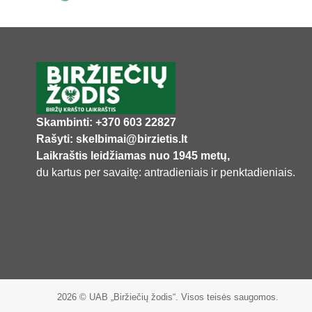
Skambinti: +370 603 22827
Rašyti: skelbimai@birzietis.lt
Laikraštis leidžiamas nuo 1945 metų,
du kartus per savaitę: antradieniais ir penktadieniais.
2026 © UAB „Biržiečių žodis“. Visos teisės saugomos.