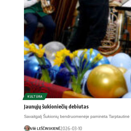
KULTŪRA
Jaunųjų šukioniečių debiutas
Savaitgalį Šukionių bendruomenėje paminėta Tarptautinė m
2026-03-10
Vilė LEŠČINSKIENĖ