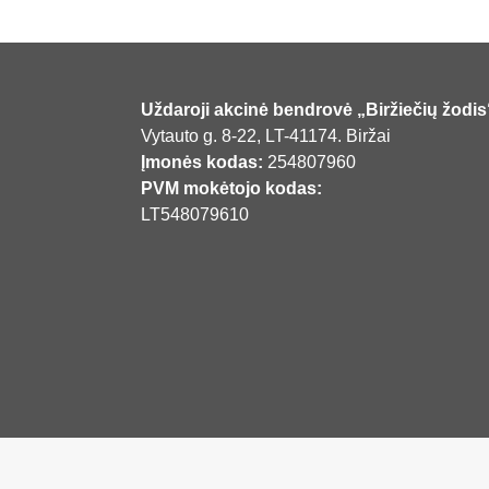
Uždaroji akcinė bendrovė „Biržiečių žodis
Vytauto g. 8-22, LT-41174. Biržai
Įmonės kodas:
254807960
PVM mokėtojo kodas:
LT548079610