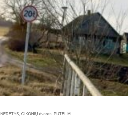
I, PANERETYS, GIKONIŲ dvaras, PŪTELIAI…