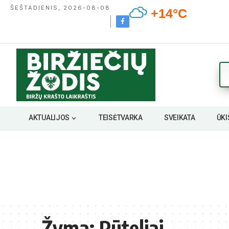
ŠEŠTADIENIS, 2026-08-08
+14°C
AKTUALIJOS
TEISĖTVARKA
SVEIKATA
ŪKI
Žyma:
Pūteliai