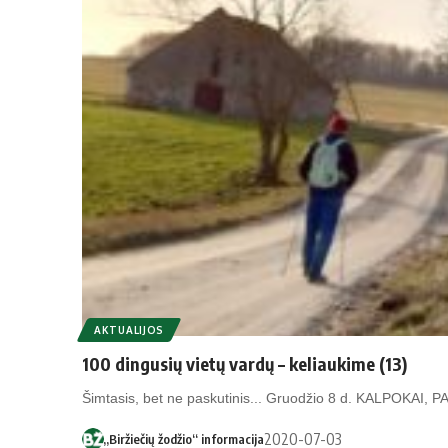
AKTUALIJOS
100 dingusių vietų vardų – keliaukime (13)
Šimtasis, bet ne paskutinis... Gruodžio 8 d. KALPOKA
2020-07-03
„Biržiečių žodžio“ informacija