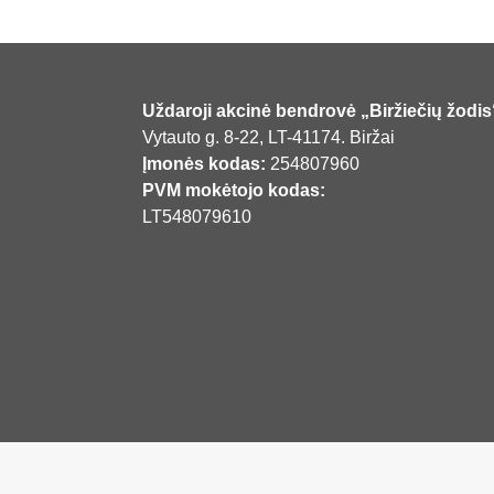
Uždaroji akcinė bendrovė „Biržiečių žodis
Vytauto g. 8-22, LT-41174. Biržai
Įmonės kodas:
254807960
PVM mokėtojo kodas:
LT548079610