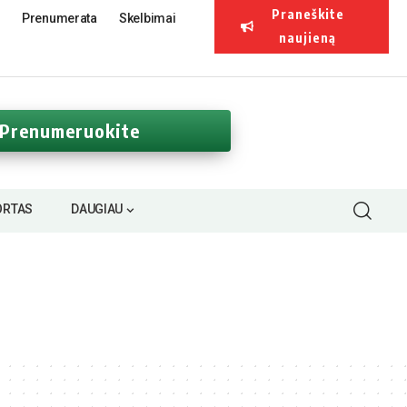
Praneškite
Prenumerata
Skelbimai
naujieną
Prenumeruokite
ORTAS
DAUGIAU