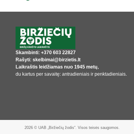
Skambinti: +370 603 22827
Rašyti: skelbimai@birzietis.lt
Laikraštis leidžiamas nuo 1945 metų,
du kartus per savaitę: antradieniais ir penktadieniais.
2026 © UAB „Biržiečių žodis“. Visos teisės saugomos.