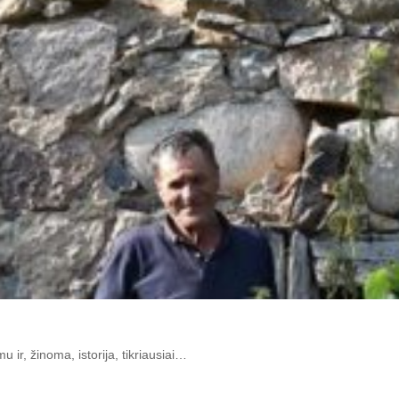
 ir, žinoma, istorija, tikriausiai…