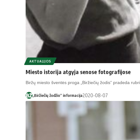
AKTUALIJOS
Miesto istorija atgyja senose fotografijose
Biržų miesto šventės proga „Biržiečių žodis“ pradeda rubr
2020-08-07
„Biržiečių žodžio“ informacija