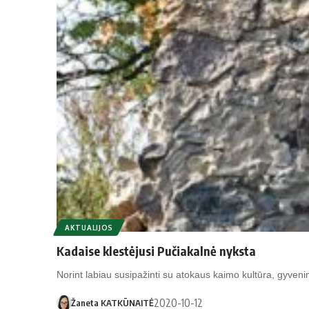
AKTUALIJOS
Kadaise klestėjusi Pučiakalnė nyksta
Norint labiau susipažinti su atokaus kaimo kultūra, gyvenimu
2020-10-12
Žaneta KATKŪNAITĖ