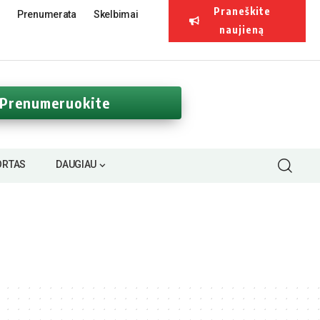
Praneškite
Prenumerata
Skelbimai
naujieną
Prenumeruokite
ORTAS
DAUGIAU