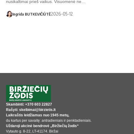
nusikaltimai prieš vaikus. Visuomenė ne…
2026-05-12
Ingrida BUTKEVIČIŪTĖ
Skambinti: +370 603 22827
Rašyti: skelbimai@birzietis.lt
Laikraštis leidžiamas nuo 1945 metų,
du kartus per savaitę: antradieniais ir penktadieniais.
Uždaroji akcinė bendrovė „Biržiečių žodis“
Vytauto g. 8-22, LT-41174. Biržai