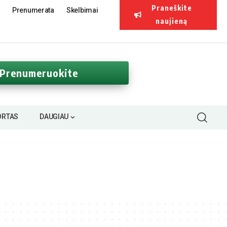
Praneškite
Prenumerata
Skelbimai
naujieną
Prenumeruokite
ORTAS
DAUGIAU