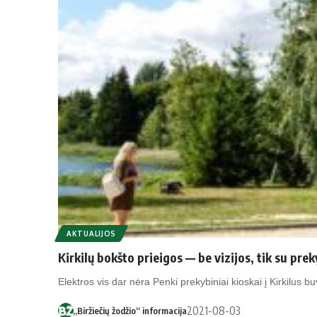
AKTUALIJOS
Kir­ki­lų bokš­to priei­gos — be vi­zi­jos, tik su pre­
Elektros vis dar nėra Penki prekybiniai kioskai į Kirkilus 
2021-08-03
„Biržiečių žodžio“ informacija