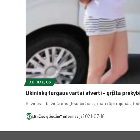
AKTUALIJOS
Ūkininkų turgaus vartai atverti – grįžta prekybi
Biržietis – biržiečiams „Esu biržietis, man rūpi rajonas, t
2021-07-16
„Biržiečių žodžio“ informacija