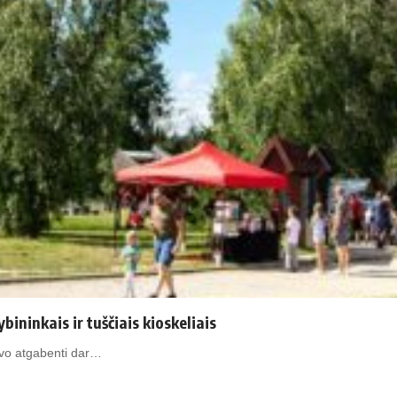
ky­bi­nin­kais ir tuščiais kioskeliais
buvo atgabenti dar…