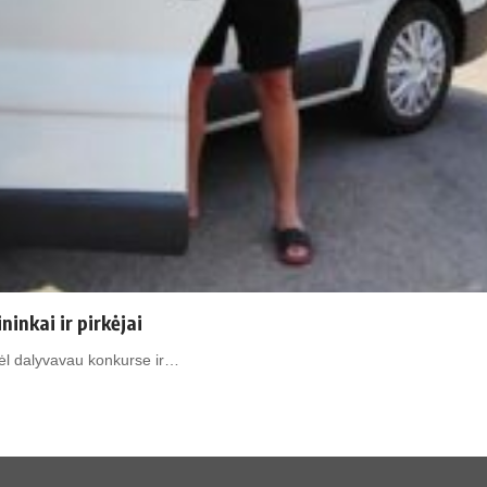
ninkai ir pirkėjai
odėl dalyvavau konkurse ir…