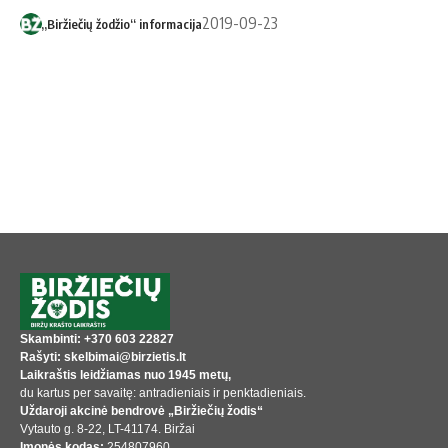
2019-09-23
„Biržiečių žodžio“ informacija
Skambinti: +370 603 22827
Rašyti: skelbimai@birzietis.lt
Laikraštis leidžiamas nuo 1945 metų,
du kartus per savaitę: antradieniais ir penktadieniais.
Uždaroji akcinė bendrovė „Biržiečių žodis“
Vytauto g. 8-22, LT-41174. Biržai
Įmonės kodas:
254807960