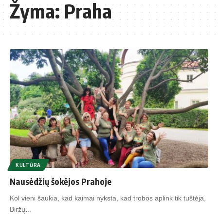
Žyma:
Praha
KULTŪRA
Nausėdžių šokėjos Prahoje
Kol vie­ni šau­kia, kad kai­mai nyks­ta, kad tro­bos ap­link tik tuš­tė­ja,
Bir­žų…