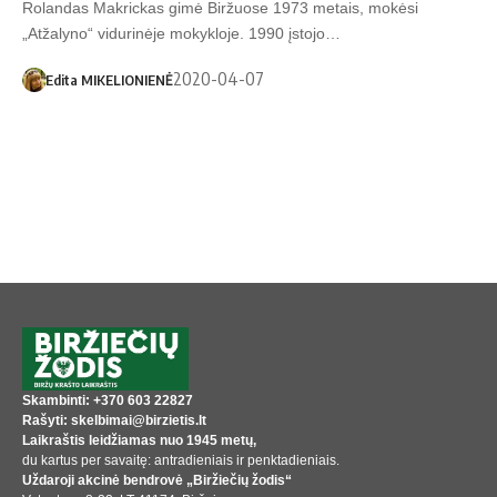
Rolandas Makrickas gimė Biržuose 1973 metais, mokėsi
„Atžalyno“ vidurinėje mokykloje. 1990 įstojo…
2020-04-07
Edita MIKELIONIENĖ
Skambinti: +370 603 22827
Rašyti: skelbimai@birzietis.lt
Laikraštis leidžiamas nuo 1945 metų,
du kartus per savaitę: antradieniais ir penktadieniais.
Uždaroji akcinė bendrovė „Biržiečių žodis“