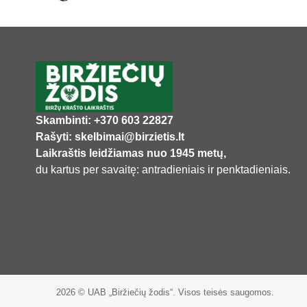
Skambinti: +370 603 22827
Rašyti: skelbimai@birzietis.lt
Laikraštis leidžiamas nuo 1945 metų,
du kartus per savaitę: antradieniais ir penktadieniais.
2026 © UAB „Biržiečių žodis“. Visos teisės saugomos.