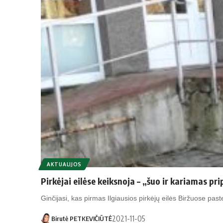
AKTUALIJOS
Pirkėjai eilėse keiksnoja – „šuo ir kariamas pr
Ginčijasi, kas pirmas Ilgiausios pirkėjų eilės Biržuose pa
2021-11-05
Birutė PETKEVIČIŪTĖ