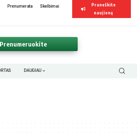
Praneškite
Prenumerata
Skelbimai
naujieną
Prenumeruokite
ORTAS
DAUGIAU