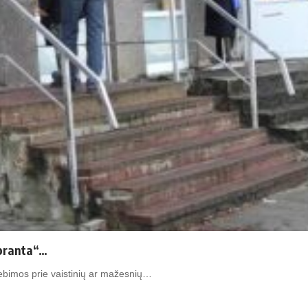
ipranta“…
stebimos prie vaistinių ar mažesnių…