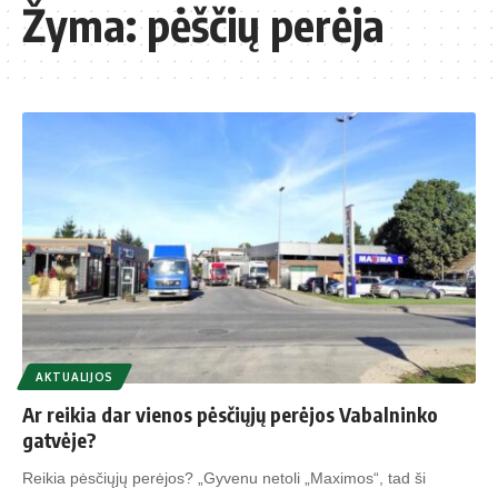
Žyma:
pėščių perėja
AKTUALIJOS
Ar reikia dar vienos pėsčiųjų perėjos Vabalninko
gatvėje?
Reikia pėsčiųjų perėjos? „Gyvenu netoli „Maximos“, tad ši