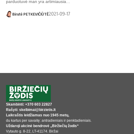
parduotuvė man yra artimiausia…
2021-09-17
Birutė PETKEVIČIŪTĖ
Skambinti: +370 603 22827
Rašyti: skelbimai@birzietis.lt
Laikraštis leidžiamas nuo 1945 metų,
du kartus per savaitę: antradieniais ir penktadieniais.
Uždaroji akcinė bendrovė „Biržiečių žodis“
Vytauto g. 8-22, LT-41174. Biržai